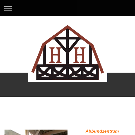
Halberstädter Holz-Hausbau GmbH
Abbundzentrum